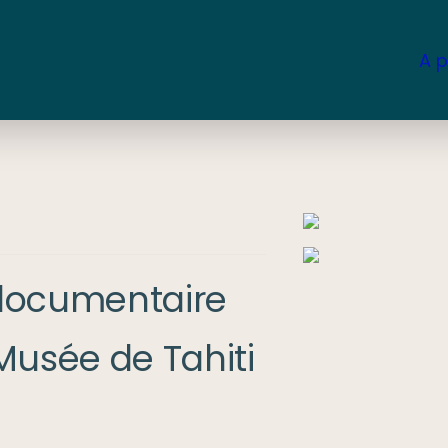
A 
documentaire 
usée de Tahiti 