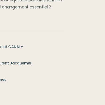
d changement essentiel ?
on et CANAL+
aurent Jacquemin
net