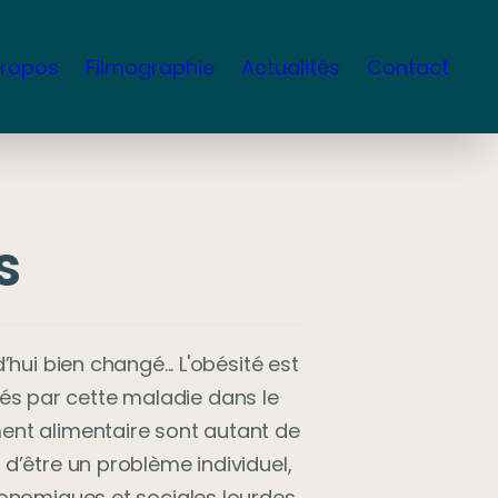
propos
Filmographie
Actualités
Contact
s
’hui bien changé... L'obésité est 
hés par cette maladie dans le 
ment alimentaire sont autant de 
d’être un problème individuel, 
nomiques et sociales lourdes 