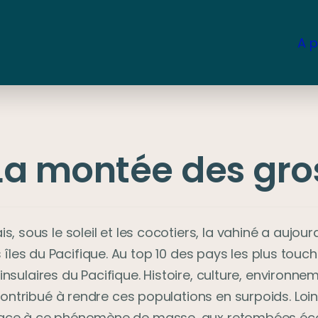
A 
La montée des gro
s, sous le soleil et les cocotiers, la vahiné a aujourd
 îles du Pacifique. Au top 10 des pays les plus touc
nsulaires du Pacifique. Histoire, culture, environne
ontribué à rendre ces populations en surpoids. Loin 
e face à ce phénomène de masse, aux retombées éco