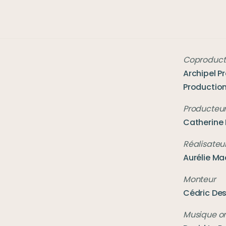
Coproduct
Archipel P
Productio
Producteu
Catherine 
Aurélie Ma
Monteur
Cédric De
Musique or