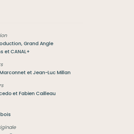
ion
roduction, Grand Angle 
ns et CANAL+
rs
Marconnet et Jean-Luc Millan
cedo et Fabien Cailleau
sbois
iginale