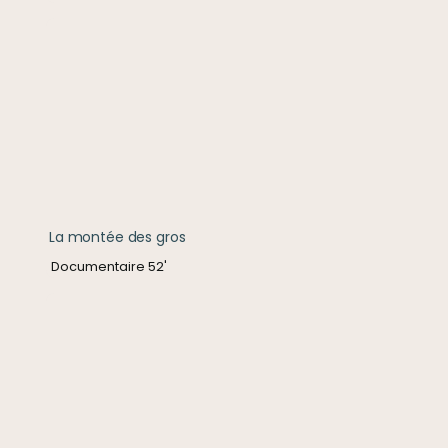
La montée des gros
La montée des gros
Documentaire 52'
Sur la piste des baleines