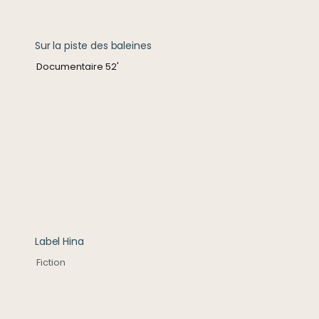
Sur la piste des baleines
Documentaire 52'
Label Hina
Label Hina
Fiction
Destremau un destin polynésien