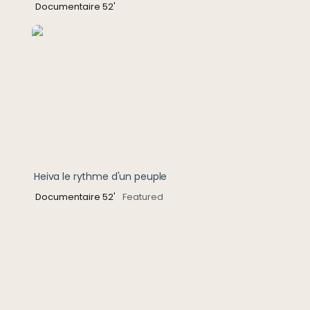
Documentaire 52'
Heiva le rythme d'un peuple
Heiva le rythme d'un peuple
Documentaire 52'
Featured
Sauvages, au cœur des zoos humains